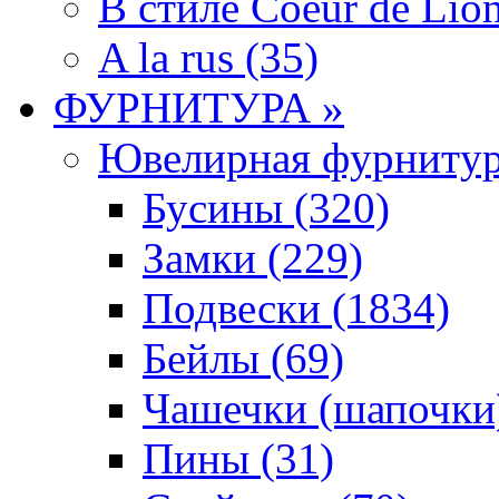
В стиле Coeur de Lion
A la rus (35)
ФУРНИТУРА »
Ювелирная фyрнитyр
Бусины (320)
Замки (229)
Подвески (1834)
Бейлы (69)
Чашечки (шапочки)
Пины (31)