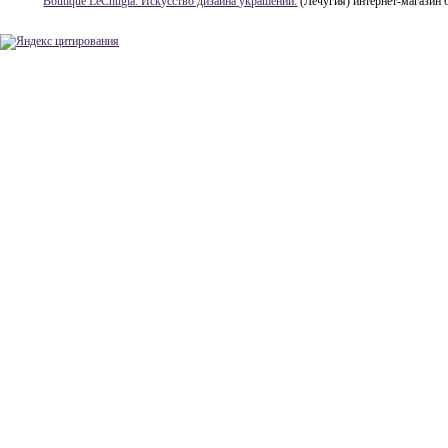
Boutique LeChugia. Искусство дизайна украшений.
(Лечугия) интернет-магазин 