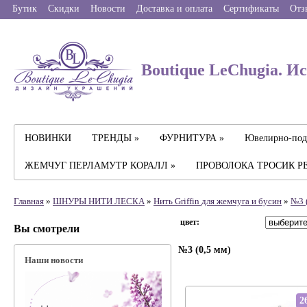
Бутик
Скидки
Новости
Доставка и оплата
Сертификаты
Отз
Boutique LeChugia. И
НОВИНКИ
ТРЕНДЫ »
ФУРНИТУРА »
Ювелирно-под
ЖЕМЧУГ ПЕРЛАМУТР КОРАЛЛ »
ПРОВОЛОКА ТРОСИК Р
Главная
»
ШНУРЫ НИТИ ЛЕСКА
»
Нить Griffin для жемчуга и бусин
»
№3 (
цвет:
Вы смотрели
№3 (0,5 мм)
Наши новости
2