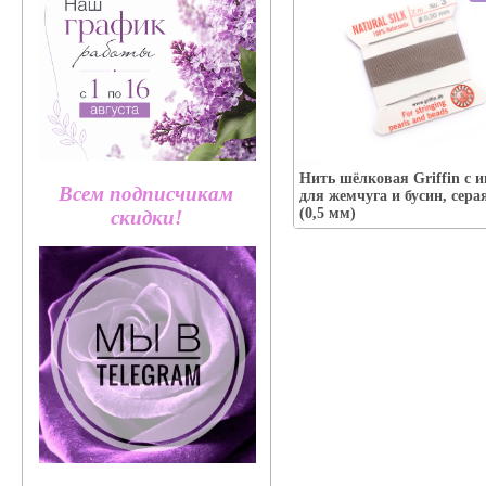
Упаковка:
Нить шёлковая Griffin с и
Наличие:
есть
Всем подписчикам
для жемчуга и бусин, сер
В корзину
(0,5 мм)
скидки!