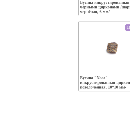
Бусина инкрустированная
Наличие:
есть-----
чёрными цирконами /шар
В корзину
чернёная, 6 мм/
1
Упаковка:
Бусина "Noor"
Наличие:
есть-----
инкрустированная циркон
В корзину
позолоченная, 10*10 мм/