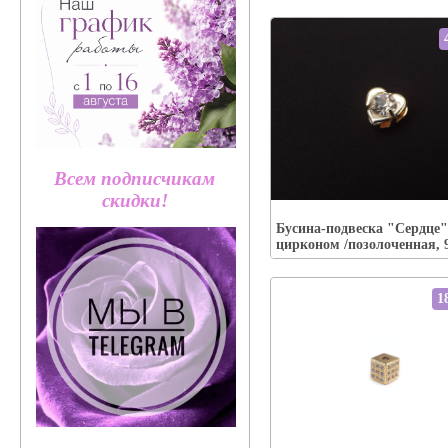
Всем подписчикам
Упаковка:
скидки!
Наличие:
есть
Бусина-подвеска "Сердце"
В корзину
цирконом /позолоченная, 
1