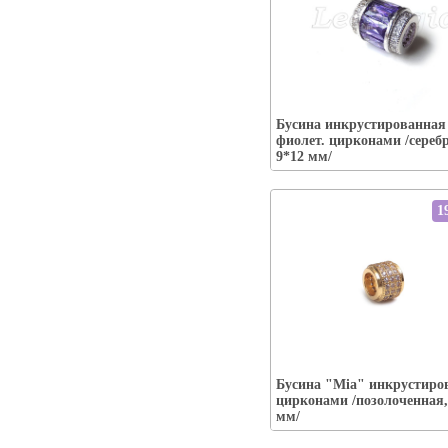
Упаковка:
Бусина инкрустированная
Наличие:
есть-----
фиолет. цирконами /сереб
В корзину
9*12 мм/
1
Упаковка:
Бусина "Mia" инкрустиро
Наличие:
есть
цирконами /позолоченная,
В корзину
мм/