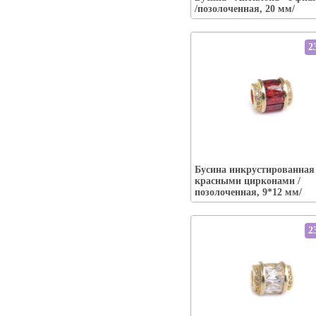
/позолоченная, 20 мм/
2
Упаковка:
Бусина инкрустированная
Наличие:
есть-----
красными цирконами /
В корзину
позолоченная, 9*12 мм/
2