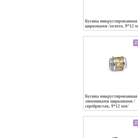
Упаковка:
Наличие:
есть-----
Бусина инкрустированная
В корзину
цирконами /золото, 9*12 
2
Упаковка:
Бусина инкрустированная
Наличие:
есть-----
лимонными цирконами /
В корзину
серебристая, 9*12 мм/
2