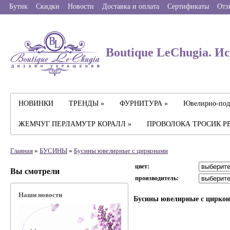
Бутик
Скидки
Новости
Доставка и оплата
Сертификаты
Отз
Boutique LeChugia. И
НОВИНКИ
ТРЕНДЫ »
ФУРНИТУРА »
Ювелирно-под
ЖЕМЧУГ ПЕРЛАМУТР КОРАЛЛ »
ПРОВОЛОКА ТРОСИК Р
Главная
»
БУСИНЫ
»
Бусины ювелирные с цирконами
цвет:
Вы смотрели
производитель:
Наши новости
Бусины ювелирные с цирко