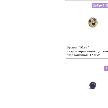
220 руб
19
Упаковка:
Бусина "Мяч"
Наличие:
есть-----
инкрустированная циркон
В корзину
позолоченная, 12 мм/
1
Упаковка: