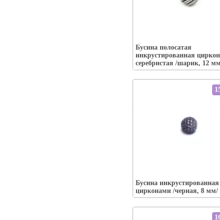
Упаковка:
Бусина полосатая
Наличие:
есть-----
инкрустированная цирко
В корзину
серебристая /шарик, 12 мм
1
Упаковка:
Наличие:
есть-----
Бусина инкрустированная
В корзину
цирконами /черная, 8 мм/
1