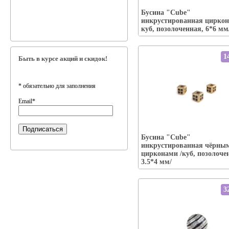
Упаковка:
Бусина "Cube"
Наличие:
есть
инкрустированная циркон
В корзину
куб, позолоченная, 6*6 мм
1
Быть в курсе акций и скидок!
*
обязательно для заполнения
Email
*
Бусина "Cube"
Упаковка:
инкрустированная чёрны
Наличие:
есть
цирконами /куб, позолоче
В корзину
3.5*4 мм/
3