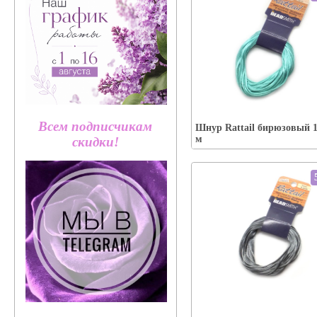
Упаковка:
Наличие:
есть
Всем подписчикам
Шнур Rattail бирюзовый 
В корзину
м
скидки!
Упаковка:
Наличие:
есть
В корзину