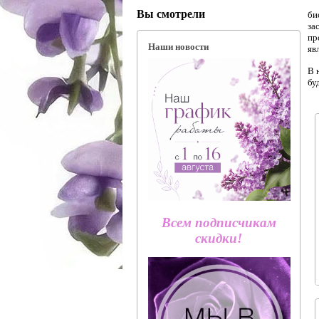
Вы смотрели
би
за
пр
Наши новости
яв
В 
бу
Всем подписчикам
скидки!