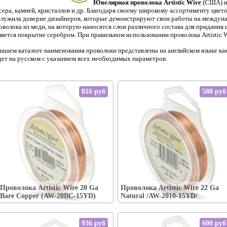
Ювелирная проволока Artistic Wire
(США) ис
сера, камней, кристаллов и др. Благодаря своему широкому ассортименту цвето
служила доверие дизайнеров, которые демонстрируют свои работы на междуна
оволока из меди, на которую наносятся слои различного состава для придания
ляется покрытие серебром. При правильном использовании проволока Artistic W
нашем каталоге наименования проволоки представлены на английском языке как
дет на русском с указанием всех необходимых параметров.
816 руб
580 руб
Упаковка:
Упаковка:
Наличие:
есть-----
Наличие:
есть
Проволока Artistic Wire 20 Ga
Проволока Artistic Wire 22 Ga
В корзину
В корзину
Bare Copper (AW-20BC-15YD)
Natural /AW-2010-15YD/
936 руб
600 руб