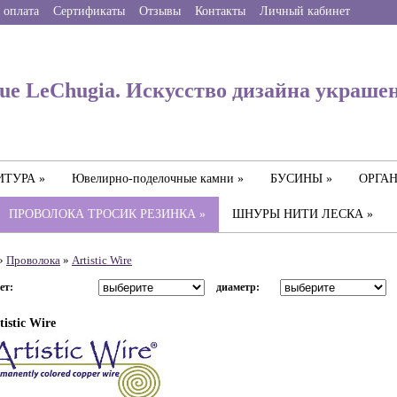
 оплата
Сертификаты
Отзывы
Контакты
Личный кабинет
ue LeChugia. Искусство дизайна украше
ТУРА »
Ювелирно-поделочные камни »
БУСИНЫ »
ОРГАН
ПРОВОЛОКА ТРОСИК РЕЗИНКА »
ШНУРЫ НИТИ ЛЕСКА »
»
Проволока
»
Artistic Wire
ет:
диаметр:
tistic Wire