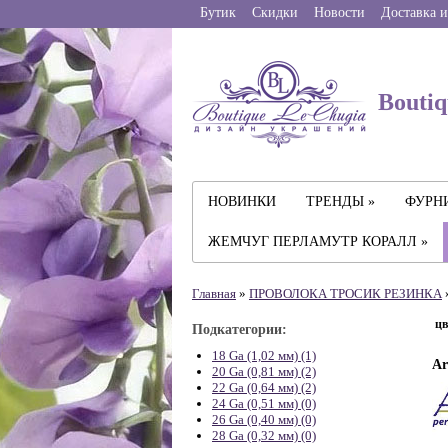
Бутик
Скидки
Новости
Доставка и
Boutiq
НОВИНКИ
ТРЕНДЫ »
ФУРНИ
ЖЕМЧУГ ПЕРЛАМУТР КОРАЛЛ »
Главная
»
ПРОВОЛОКА ТРОСИК РЕЗИНКА
цв
Подкатегории:
18 Ga (1,02 мм) (1)
Ar
20 Ga (0,81 мм) (2)
22 Ga (0,64 мм) (2)
24 Ga (0,51 мм) (0)
26 Ga (0,40 мм) (0)
28 Ga (0,32 мм) (0)