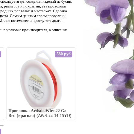
пользуетя для создания изделий из бусин,
в, размеров и покрытий, эта проволока
родных порталах и выставках. Сделана
 цвета. Самым ценным слоем проволоки
ire не потемнеет и прослужит долго.
 на упаковке производителя, а описание
580 руб
Упаковка:
Наличие:
есть
Проволока Artistic Wire 22 Ga
В корзину
Red (красная) (AWS-22-14-15YD)