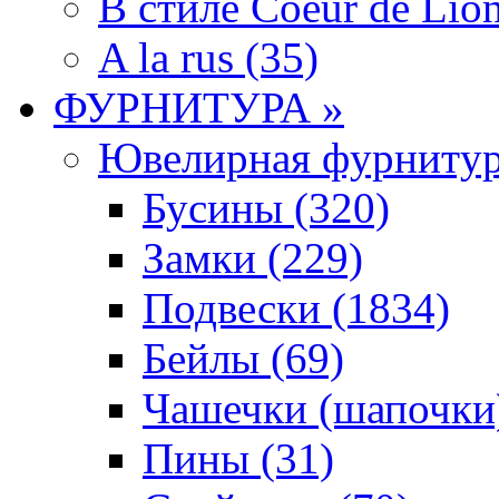
В стиле Coeur de Lion
A la rus (35)
ФУРНИТУРА »
Ювелирная фyрнитyр
Бусины (320)
Замки (229)
Подвески (1834)
Бейлы (69)
Чашечки (шапочки)
Пины (31)