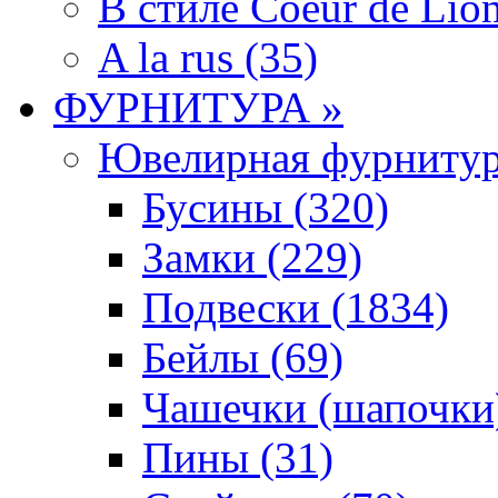
В стиле Coeur de Lion
A la rus (35)
ФУРНИТУРА »
Ювелирная фyрнитyр
Бусины (320)
Замки (229)
Подвески (1834)
Бейлы (69)
Чашечки (шапочки)
Пины (31)