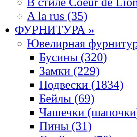
В стиле Coeur de Lion
A la rus (35)
ФУРНИТУРА »
Ювелирная фyрнитyр
Бусины (320)
Замки (229)
Подвески (1834)
Бейлы (69)
Чашечки (шапочки)
Пины (31)