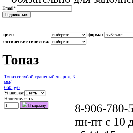
Email
*
цвет:
форма:
оптические свойства:
Топаз
Топаз голубой граненый /шарик, 3
мм/
660 руб
Упаковка:
Наличие:
есть
8-906-780-
В корзину
пн-пт с 10 