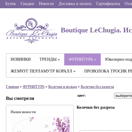
Бутик
Скидки
Новости
Доставка и оплата
Сертификаты
Отз
Boutique LeChugia. И
НОВИНКИ
ТРЕНДЫ »
ФУРНИТУРА »
Ювелирно-под
ЖЕМЧУГ ПЕРЛАМУТР КОРАЛЛ »
ПРОВОЛОКА ТРОСИК Р
Главная
»
ФУРНИТУРА
»
Колечки и кольца
»
Колечки без разреза
цвет:
Вы смотрели
Колечки без разреза
Наши новости