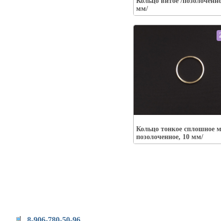
Кольцо витое /позолоченно
В корзину
мм/
Упаковка:
Наличие:
есть
Кольцо тонкое сплошное м
В корзину
позолоченное, 10 мм/
8-906-780-50-96