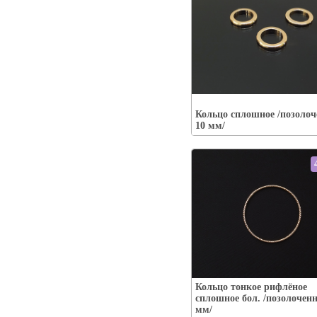
Упаковка:
Наличие:
есть
Кольцо сплошное /позолоч
В корзину
10 мм/
Упаковка:
Кольцо тонкое рифлёное
Наличие:
есть
сплошное бол. /позолоченн
В корзину
мм/