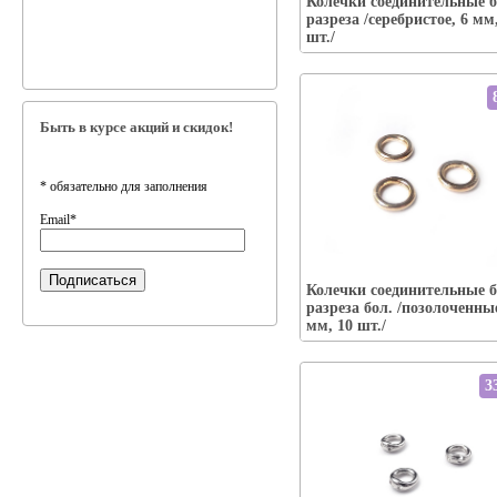
Колечки соединительные б
Наличие:
есть
разреза /серебристое, 6 мм
В корзину
шт./
Быть в курсе акций и скидок!
*
обязательно для заполнения
Email
*
Упаковка:
Колечки соединительные б
Наличие:
есть
разреза бол. /позолоченные
В корзину
мм, 10 шт./
3