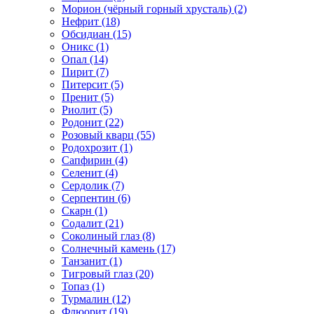
Морион (чёрный горный хрусталь) (2)
Нефрит (18)
Обсидиан (15)
Оникс (1)
Опал (14)
Пирит (7)
Питерсит (5)
Пренит (5)
Риолит (5)
Родонит (22)
Розовый кварц (55)
Родохрозит (1)
Сапфирин (4)
Селенит (4)
Сердолик (7)
Серпентин (6)
Скарн (1)
Содалит (21)
Соколиный глаз (8)
Солнечный камень (17)
Танзанит (1)
Тигровый глаз (20)
Топаз (1)
Турмалин (12)
Флюорит (19)