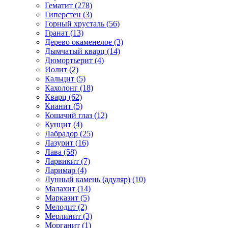
Гематит (278)
Гиперстен (3)
Горный хрусталь (56)
Гранат (13)
Дерево окаменелое (3)
Дымчатый кварц (14)
Дюмортьерит (4)
Иолит (2)
Кальцит (5)
Кахолонг (18)
Кварц (62)
Кианит (5)
Кошачий глаз (12)
Кунцит (4)
Лабрадор (25)
Лазурит (16)
Лава (58)
Ларвикит (7)
Ларимар (4)
Лунный камень (адуляр) (10)
Малахит (14)
Марказит (5)
Мелодит (2)
Мерлинит (3)
Морганит (1)