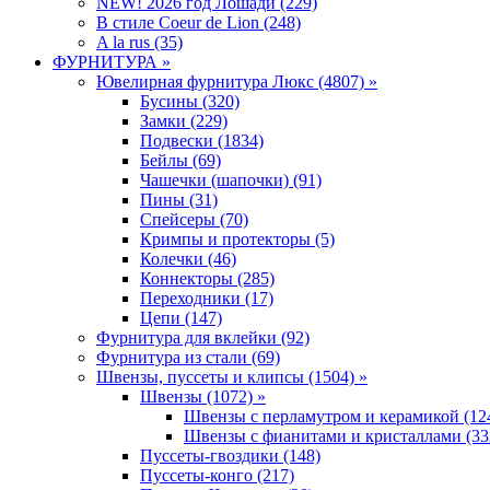
NEW! 2026 год Лошади (229)
В стиле Coeur de Lion (248)
A la rus (35)
ФУРНИТУРА »
Ювелирная фyрнитyра Люкс (4807) »
Бусины (320)
Замки (229)
Подвески (1834)
Бейлы (69)
Чашечки (шапочки) (91)
Пины (31)
Спейсеры (70)
Кримпы и протекторы (5)
Колечки (46)
Коннекторы (285)
Переходники (17)
Цепи (147)
Фурнитура для вклейки (92)
Фурнитура из стали (69)
Швензы, пуссеты и клипсы (1504) »
Швензы (1072) »
Швензы с перламутром и керамикой (12
Швензы с фианитами и кристаллами (33
Пуссеты-гвоздики (148)
Пуссеты-конго (217)