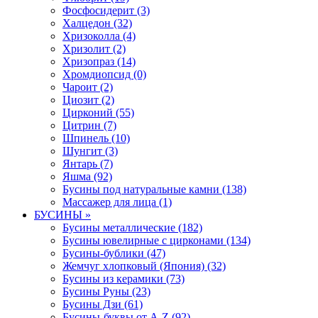
Фосфосидерит (3)
Халцедон (32)
Хризоколла (4)
Хризолит (2)
Хризопраз (14)
Хромдиопсид (0)
Чароит (2)
Циозит (2)
Цирконий (55)
Цитрин (7)
Шпинель (10)
Шунгит (3)
Янтарь (7)
Яшма (92)
Бусины под натуральные камни (138)
Массажер для лица (1)
БУСИНЫ »
Бусины металлические (182)
Бусины ювелирные с цирконами (134)
Бусины-бублики (47)
Жемчуг хлопковый (Япония) (32)
Бусины из керамики (73)
Бусины Руны (23)
Бусины Дзи (61)
Бусины-буквы от A-Z (92)