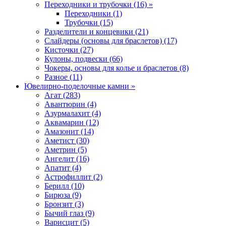
Переходники и трубочки (16) »
Переходники (1)
Трубочки (15)
Разделители и концевики (21)
Слайдеры (основы для браслетов) (17)
Кисточки (27)
Кулоны, подвески (66)
Чокеры, основы для колье и браслетов (8)
Разное (11)
Ювелирно-поделочные камни »
Агат (283)
Авантюрин (4)
Азурмалахит (4)
Аквамарин (12)
Амазонит (14)
Аметист (30)
Аметрин (5)
Ангелит (16)
Апатит (4)
Астрофиллит (2)
Берилл (10)
Бирюза (9)
Бронзит (3)
Бычий глаз (9)
Варисцит (5)