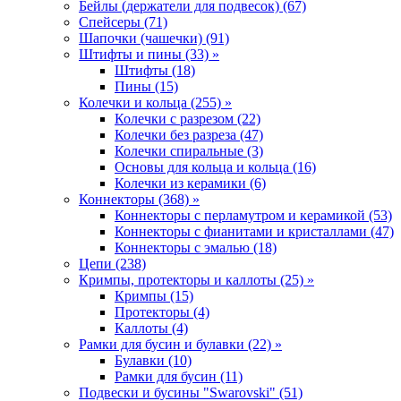
Бейлы (держатели для подвесок) (67)
Спейсеры (71)
Шапочки (чашечки) (91)
Штифты и пины (33) »
Штифты (18)
Пины (15)
Колечки и кольца (255) »
Колечки с разрезом (22)
Колечки без разреза (47)
Колечки спиральные (3)
Основы для кольца и кольца (16)
Колечки из керамики (6)
Коннекторы (368) »
Коннекторы с перламутром и керамикой (53)
Коннекторы с фианитами и кристаллами (47)
Коннекторы с эмалью (18)
Цепи (238)
Кримпы, протекторы и каллоты (25) »
Кримпы (15)
Протекторы (4)
Каллоты (4)
Рамки для бусин и булавки (22) »
Булавки (10)
Рамки для бусин (11)
Подвески и бусины "Swarovski" (51)