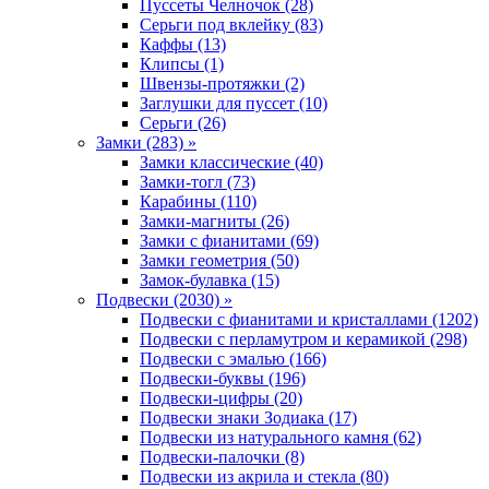
Пуссеты Челночок (28)
Серьги под вклейку (83)
Каффы (13)
Клипсы (1)
Швензы-протяжки (2)
Заглушки для пуссет (10)
Серьги (26)
Замки (283) »
Замки классические (40)
Замки-тогл (73)
Карабины (110)
Замки-магниты (26)
Замки с фианитами (69)
Замки геометрия (50)
Замок-булавка (15)
Подвески (2030) »
Подвески с фианитами и кристаллами (1202)
Подвески с перламутром и керамикой (298)
Подвески с эмалью (166)
Подвески-буквы (196)
Подвески-цифры (20)
Подвески знаки Зодиака (17)
Подвески из натурального камня (62)
Подвески-палочки (8)
Подвески из акрила и стекла (80)