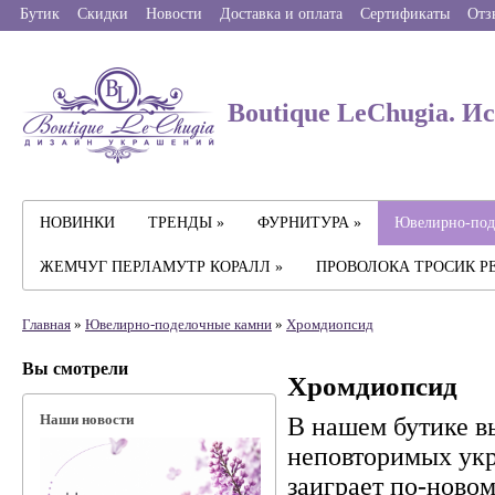
Бутик
Скидки
Новости
Доставка и оплата
Сертификаты
Отз
Boutique LeChugia. И
НОВИНКИ
ТРЕНДЫ »
ФУРНИТУРА »
Ювелирно-под
ЖЕМЧУГ ПЕРЛАМУТР КОРАЛЛ »
ПРОВОЛОКА ТРОСИК Р
Главная
»
Ювелирно-поделочные камни
»
Хромдиопсид
Вы смотрели
Хромдиопсид
Наши новости
В нашем бутике в
неповторимых укр
заиграет по-ново