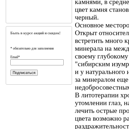
камнями, в средне
цвет камня станов
черный.
Основное месторо
Открыт относитель
Быть в курсе акций и скидок!
встретить много 
минерала на межд
*
обязательно для заполнения
своему глубокому
Email
*
"сибирским изумр
и у натурального 
за минералом еще
недобросовестны
В литотерапии хр
утомлении глаз, 
лечить острые про
цвета возможно р
раздражительност