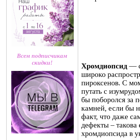
Всем подписчикам
скидки!
Хромдиопсид
— с
широко распростр
пироксенов. С мо
путать с изумрудом
бы поборолся за 
камней, если бы н
факт, что даже с
дефекты – такова
хромдиопсида в у