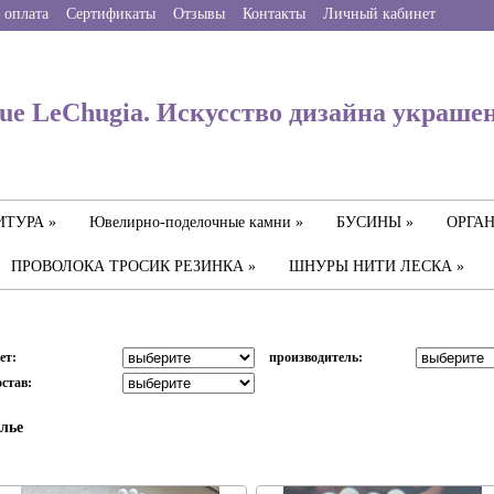
 оплата
Сертификаты
Отзывы
Контакты
Личный кабинет
ue LeChugia. Искусство дизайна украше
ТУРА »
Ювелирно-поделочные камни »
БУСИНЫ »
ОРГАН
ПРОВОЛОКА ТРОСИК РЕЗИНКА »
ШНУРЫ НИТИ ЛЕСКА »
ет:
производитель:
став:
лье