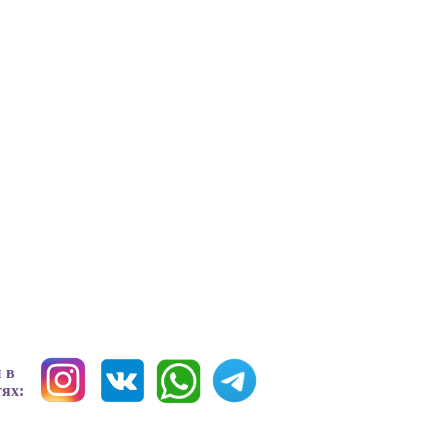
 в
тях: