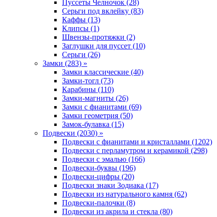
Пуссеты Челночок (28)
Серьги под вклейку (83)
Каффы (13)
Клипсы (1)
Швензы-протяжки (2)
Заглушки для пуссет (10)
Серьги (26)
Замки (283) »
Замки классические (40)
Замки-тогл (73)
Карабины (110)
Замки-магниты (26)
Замки с фианитами (69)
Замки геометрия (50)
Замок-булавка (15)
Подвески (2030) »
Подвески с фианитами и кристаллами (1202)
Подвески с перламутром и керамикой (298)
Подвески с эмалью (166)
Подвески-буквы (196)
Подвески-цифры (20)
Подвески знаки Зодиака (17)
Подвески из натурального камня (62)
Подвески-палочки (8)
Подвески из акрила и стекла (80)