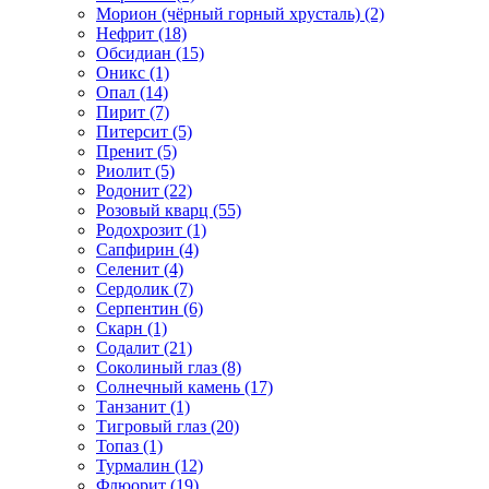
Морион (чёрный горный хрусталь) (2)
Нефрит (18)
Обсидиан (15)
Оникс (1)
Опал (14)
Пирит (7)
Питерсит (5)
Пренит (5)
Риолит (5)
Родонит (22)
Розовый кварц (55)
Родохрозит (1)
Сапфирин (4)
Селенит (4)
Сердолик (7)
Серпентин (6)
Скарн (1)
Содалит (21)
Соколиный глаз (8)
Солнечный камень (17)
Танзанит (1)
Тигровый глаз (20)
Топаз (1)
Турмалин (12)
Флюорит (19)