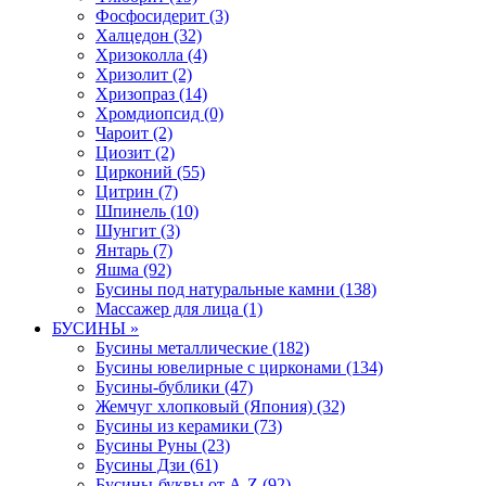
Фосфосидерит (3)
Халцедон (32)
Хризоколла (4)
Хризолит (2)
Хризопраз (14)
Хромдиопсид (0)
Чароит (2)
Циозит (2)
Цирконий (55)
Цитрин (7)
Шпинель (10)
Шунгит (3)
Янтарь (7)
Яшма (92)
Бусины под натуральные камни (138)
Массажер для лица (1)
БУСИНЫ »
Бусины металлические (182)
Бусины ювелирные с цирконами (134)
Бусины-бублики (47)
Жемчуг хлопковый (Япония) (32)
Бусины из керамики (73)
Бусины Руны (23)
Бусины Дзи (61)
Бусины-буквы от A-Z (92)