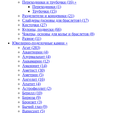
Переходники и трубочки (16) »
Переходники (1)
Трубочки (15)
Разделители и концевики (21)
Слайдеры (основы для браслетов) (17)
Кисточки (27)
Кулоны, подвески (66)
Чокеры, основы для колье и браслетов (8)
Разное (11)
Ювелирно-поделочные камни »
Агат (283)
Авантюрин (4)
Азурмалахит (4)
Аквамарин (12)
Амазонит (14)
Аметист (30)
Аметрин (5)
Ангелит (16)
Апатит (4)
Астрофиллит (2)
Берилл (10)
Бирюза (9)
Бронзит (3)
Бычий глаз (9)
Варисцит (5)