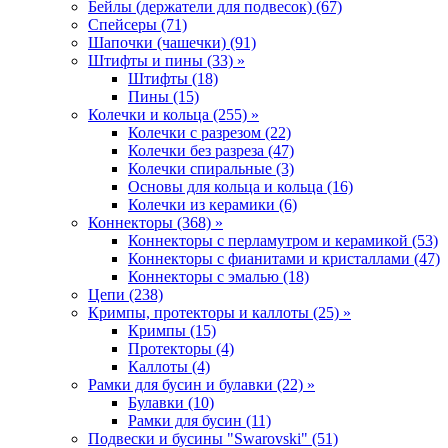
Бейлы (держатели для подвесок) (67)
Спейсеры (71)
Шапочки (чашечки) (91)
Штифты и пины (33) »
Штифты (18)
Пины (15)
Колечки и кольца (255) »
Колечки с разрезом (22)
Колечки без разреза (47)
Колечки спиральные (3)
Основы для кольца и кольца (16)
Колечки из керамики (6)
Коннекторы (368) »
Коннекторы с перламутром и керамикой (53)
Коннекторы с фианитами и кристаллами (47)
Коннекторы с эмалью (18)
Цепи (238)
Кримпы, протекторы и каллоты (25) »
Кримпы (15)
Протекторы (4)
Каллоты (4)
Рамки для бусин и булавки (22) »
Булавки (10)
Рамки для бусин (11)
Подвески и бусины "Swarovski" (51)