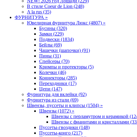
NEW! 2026 год Лошади (229)
В стиле Coeur de Lion (248)
A la rus (35)
ФУРНИТУРА »
Ювелирная фyрнитyра Люкс (4807) »
Бусины (320)
Замки (229)
Подвески (1834)
Бейлы (69)
Чашечки (шапочки) (91)
Пины (31)
Спейсеры (70)
Кримпы и протекторы (5)
Колечки (46)
Коннекторы (285)
Переходники (17)
Цепи (147)
Фурнитура для вклейки (92)
Фурнитура из стали (69)
Швензы, пуссеты и клипсы (1504) »
Швензы (1072) »
Швензы с перламутром и керамикой (12
Швензы с фианитами и кристаллами (33
Пуссеты-гвоздики (148)
Пуссеты-конго (217)