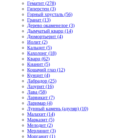
Гематит (278)
Гиперстен (3)
Горный хрусталь (56)
Гранат (13)
Дерево окаменелое (3)
Дымчатый кварц (14)
Дюмортьерит (4)
Иолит (2)
Кальцит (5)
Кахолонг (18)
Кварц (62)
Кианит (5)
Кошачий глаз (12)
Кунцит (4)
Лабрадор (25)
Лазурит (16)
Лава (58)
Ларвикит (7)
Ларимар (4)
Лунный камень (адуляр) (10)
Малахит (14)
Марказит (5)
Мелодит (2)
Мерлинит (3)
Морганит (1)