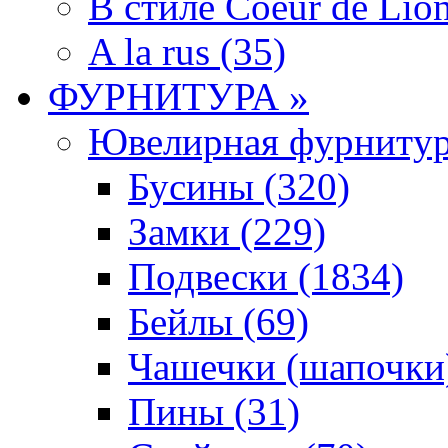
В стиле Coeur de Lion
A la rus (35)
ФУРНИТУРА »
Ювелирная фyрнитyр
Бусины (320)
Замки (229)
Подвески (1834)
Бейлы (69)
Чашечки (шапочки)
Пины (31)