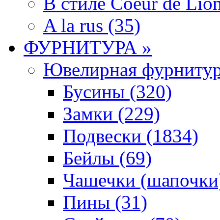
В стиле Coeur de Lion
A la rus (35)
ФУРНИТУРА »
Ювелирная фyрнитyр
Бусины (320)
Замки (229)
Подвески (1834)
Бейлы (69)
Чашечки (шапочки)
Пины (31)