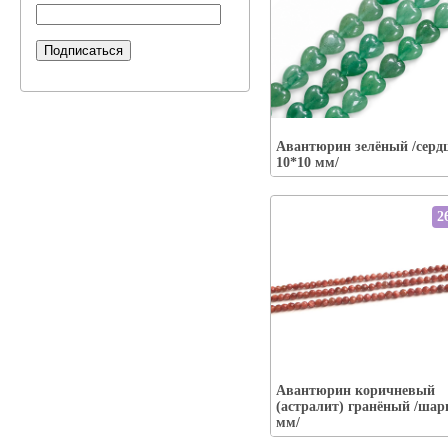
Упаковка:
Наличие:
есть
Авантюрин зелёный /сердц
В корзину
10*10 мм/
2
Упаковка:
Авантюрин коричневый
Наличие:
есть
(астралит) гранёный /шар
В корзину
мм/