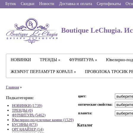
Бутик
Скидки
Новости
Доставка и оплата
Сертификаты
Отз
Boutique LeChugia. И
НОВИНКИ
ТРЕНДЫ »
ФУРНИТУРА »
Ювелирно-под
ЖЕМЧУГ ПЕРЛАМУТР КОРАЛЛ »
ПРОВОЛОКА ТРОСИК Р
Главная
»
цвет:
Подкатегории:
оптические свойства:
НОВИНКИ (1739)
ТРЕНДЫ (0)
планета:
ФУРНИТУРА (5462)
Ювелирно-поделочные камни (1529)
БУСИНЫ (873)
Каталог
ОРГАНАЙЗЕР (14)