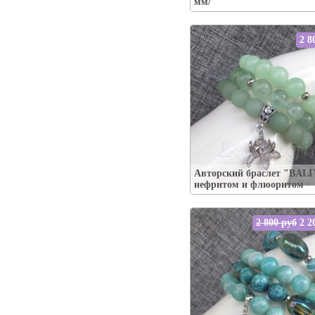
мм/
2 8
Упаковка:
Наличие:
есть / XS 16-17 см
Авторский браслет "BALI"
В корзину
нефритом и флюоритом
2 800 руб
2 2