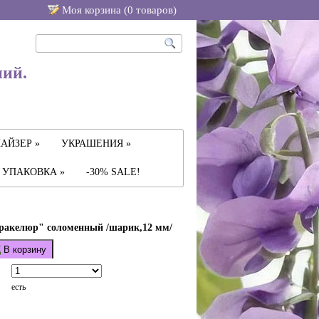
Моя корзина (
0
товаров
)
ний.
АЙЗЕР »
УКРАШЕНИЯ »
УПАКОВКА »
-30% SALE!
ракелюр" соломенный /шарик,12 мм/
В корзину
есть