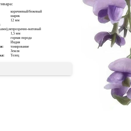
товара:
коричневый/бежевый
шарик
12 мм
:
ками),непрозрачно-матовый
1,5 мм
горная порода
Индия
и:
тонирование
Земля
ка:
Телец