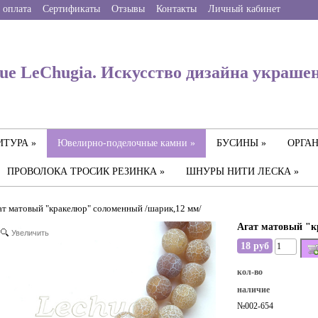
 оплата
Сертификаты
Отзывы
Контакты
Личный кабинет
ue LeChugia. Искусство дизайна украше
ТУРА »
Ювелирно-поделочные камни »
БУСИНЫ »
ОРГАН
ПРОВОЛОКА ТРОСИК РЕЗИНКА »
ШНУРЫ НИТИ ЛЕСКА »
ат матовый "кракелюр" соломенный /шарик,12 мм/
Агат матовый "к
Увеличить
18 руб
кол-во
наличие
№002-654