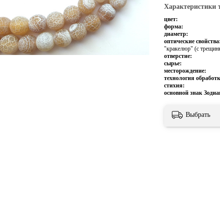
Характеристики 
цвет:
форма:
диаметр:
оптические свойства
"кракелюр" (с трещин
отверстие:
сырье:
месторождение:
технология обработк
стихия:
основной знак Зодиа
Выбрать