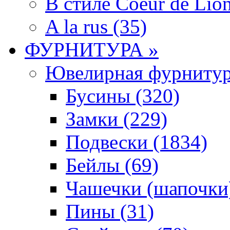
В стиле Coeur de Lion
A la rus (35)
ФУРНИТУРА »
Ювелирная фyрнитyр
Бусины (320)
Замки (229)
Подвески (1834)
Бейлы (69)
Чашечки (шапочки)
Пины (31)