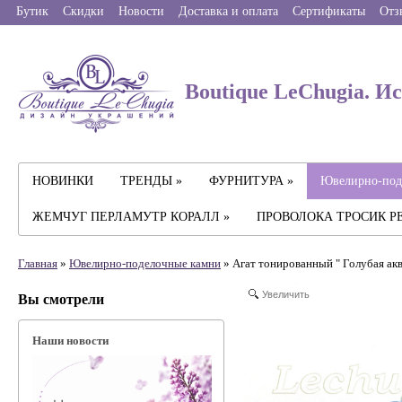
Бутик
Скидки
Новости
Доставка и оплата
Сертификаты
Отз
Boutique LeChugia. И
НОВИНКИ
ТРЕНДЫ »
ФУРНИТУРА »
Ювелирно-под
ЖЕМЧУГ ПЕРЛАМУТР КОРАЛЛ »
ПРОВОЛОКА ТРОСИК Р
Главная
»
Ювелирно-поделочные камни
» Агат тонированный " Голубая акв
Увеличить
Вы смотрели
Наши новости