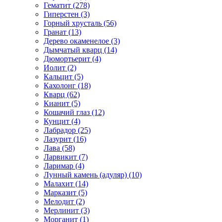
Гематит (278)
Гиперстен (3)
Горный хрусталь (56)
Гранат (13)
Дерево окаменелое (3)
Дымчатый кварц (14)
Дюмортьерит (4)
Иолит (2)
Кальцит (5)
Кахолонг (18)
Кварц (62)
Кианит (5)
Кошачий глаз (12)
Кунцит (4)
Лабрадор (25)
Лазурит (16)
Лава (58)
Ларвикит (7)
Ларимар (4)
Лунный камень (адуляр) (10)
Малахит (14)
Марказит (5)
Мелодит (2)
Мерлинит (3)
Морганит (1)