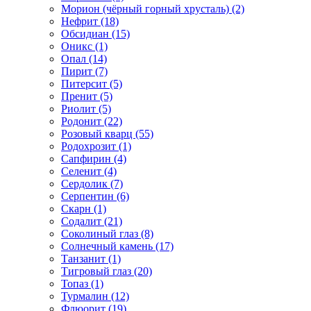
Морион (чёрный горный хрусталь) (2)
Нефрит (18)
Обсидиан (15)
Оникс (1)
Опал (14)
Пирит (7)
Питерсит (5)
Пренит (5)
Риолит (5)
Родонит (22)
Розовый кварц (55)
Родохрозит (1)
Сапфирин (4)
Селенит (4)
Сердолик (7)
Серпентин (6)
Скарн (1)
Содалит (21)
Соколиный глаз (8)
Солнечный камень (17)
Танзанит (1)
Тигровый глаз (20)
Топаз (1)
Турмалин (12)
Флюорит (19)