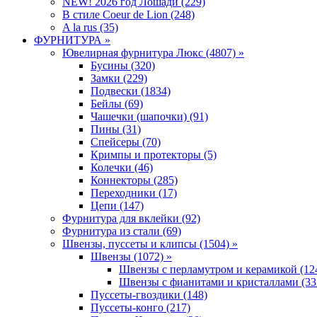
NEW! 2026 год Лошади (229)
В стиле Coeur de Lion (248)
A la rus (35)
ФУРНИТУРА »
Ювелирная фyрнитyра Люкс (4807) »
Бусины (320)
Замки (229)
Подвески (1834)
Бейлы (69)
Чашечки (шапочки) (91)
Пины (31)
Спейсеры (70)
Кримпы и протекторы (5)
Колечки (46)
Коннекторы (285)
Переходники (17)
Цепи (147)
Фурнитура для вклейки (92)
Фурнитура из стали (69)
Швензы, пуссеты и клипсы (1504) »
Швензы (1072) »
Швензы с перламутром и керамикой (12
Швензы с фианитами и кристаллами (33
Пуссеты-гвоздики (148)
Пуссеты-конго (217)