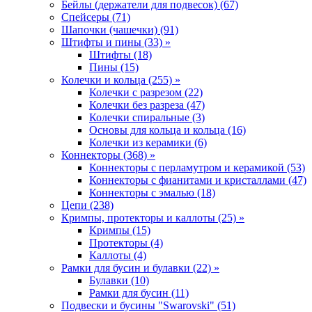
Бейлы (держатели для подвесок) (67)
Спейсеры (71)
Шапочки (чашечки) (91)
Штифты и пины (33) »
Штифты (18)
Пины (15)
Колечки и кольца (255) »
Колечки с разрезом (22)
Колечки без разреза (47)
Колечки спиральные (3)
Основы для кольца и кольца (16)
Колечки из керамики (6)
Коннекторы (368) »
Коннекторы с перламутром и керамикой (53)
Коннекторы с фианитами и кристаллами (47)
Коннекторы с эмалью (18)
Цепи (238)
Кримпы, протекторы и каллоты (25) »
Кримпы (15)
Протекторы (4)
Каллоты (4)
Рамки для бусин и булавки (22) »
Булавки (10)
Рамки для бусин (11)
Подвески и бусины "Swarovski" (51)