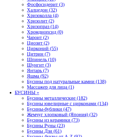
Фосфосидерит (3)
Халцедон (32)
Хризоколла (4)
Хризолит (2)
Хризопраз (14)
Хромдиопсид (0)
Чароит (2)
Циозит (2)
Цирконий (55)
Цитрин (7)
Шпинель (10)
Шунгит (3)
Янтарь (7)
Яшма (92)
Бусины под натуральные камни (138)
Массажер для лица (1)
БУСИНЫ »
Бусины металлические (182)
Бусины ювелирные с цирконами (134)
Бусины-бублики (47)
Жемчуг хлопковый (Япония) (32)
Бусины из керамики (73)
Бусины Руны (23)
Бусины Дзи (61)
Бусины-буквы от A-Z (92)