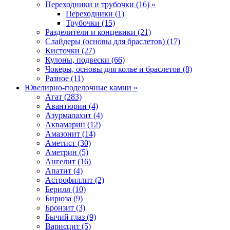
Переходники и трубочки (16) »
Переходники (1)
Трубочки (15)
Разделители и концевики (21)
Слайдеры (основы для браслетов) (17)
Кисточки (27)
Кулоны, подвески (66)
Чокеры, основы для колье и браслетов (8)
Разное (11)
Ювелирно-поделочные камни »
Агат (283)
Авантюрин (4)
Азурмалахит (4)
Аквамарин (12)
Амазонит (14)
Аметист (30)
Аметрин (5)
Ангелит (16)
Апатит (4)
Астрофиллит (2)
Берилл (10)
Бирюза (9)
Бронзит (3)
Бычий глаз (9)
Варисцит (5)