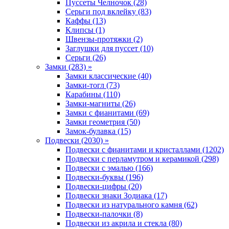
Пуссеты Челночок (28)
Серьги под вклейку (83)
Каффы (13)
Клипсы (1)
Швензы-протяжки (2)
Заглушки для пуссет (10)
Серьги (26)
Замки (283) »
Замки классические (40)
Замки-тогл (73)
Карабины (110)
Замки-магниты (26)
Замки с фианитами (69)
Замки геометрия (50)
Замок-булавка (15)
Подвески (2030) »
Подвески с фианитами и кристаллами (1202)
Подвески с перламутром и керамикой (298)
Подвески с эмалью (166)
Подвески-буквы (196)
Подвески-цифры (20)
Подвески знаки Зодиака (17)
Подвески из натурального камня (62)
Подвески-палочки (8)
Подвески из акрила и стекла (80)