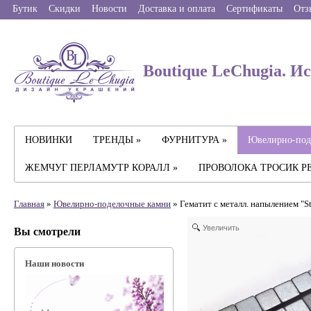
Бутик
Скидки
Новости
Доставка и оплата
Сертификаты
Отз
Boutique LeChugia. И
НОВИНКИ
ТРЕНДЫ »
ФУРНИТУРА »
Ювелирно-под
ЖЕМЧУГ ПЕРЛАМУТР КОРАЛЛ »
ПРОВОЛОКА ТРОСИК Р
Главная
»
Ювелирно-поделочные камни
» Гематит с металл. напылением "Ste
Увеличить
Вы смотрели
Наши новости