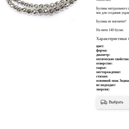
Бусины натурального 
мм для создания укра
Бусины не магнитят!
На нити 140 бусин.
Характеристики 
цвет:
форма:
диаметр:
оптические свойства
отверстие:
сырье:
месторождение:
стихия:
основной знак Зодиа
не подходит:
энергия:
Выбрать