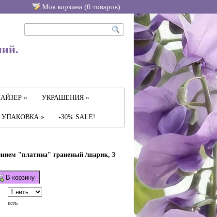
Моя корзина (
0
товаров
)
ний.
АЙЗЕР »
УКРАШЕНИЯ »
УПАКОВКА »
-30% SALE!
ением "платина" граненый /шарик, 3
В корзину
есть