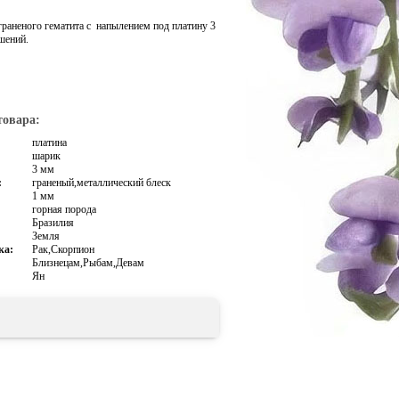
граненого гематита с напылением под платину 3
шений.
товара:
платина
шарик
3 мм
:
граненый,металлический блеск
1 мм
горная порода
Бразилия
Земля
ка:
Рак,Скорпион
Близнецам,Рыбам,Девам
Ян