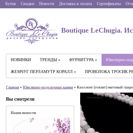
Бутик
Скидки
Новости
Доставка и оплата
Сертификаты
Отз
Boutique LeChugia. И
НОВИНКИ
ТРЕНДЫ »
ФУРНИТУРА »
Ювелирно-под
ЖЕМЧУГ ПЕРЛАМУТР КОРАЛЛ »
ПРОВОЛОКА ТРОСИК Р
Главная
»
Ювелирно-поделочные камни
» Кахолонг (говлит) матовый /шари
Увеличить
Вы смотрели
Наши новости