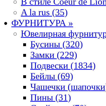
В стиле Coeur de Lion
A la rus (35)
ФУРНИТУРА »
Ювелирная фyрнитyр
Бусины (320)
Замки (229)
Подвески (1834)
Бейлы (69)
Чашечки (шапочки)
Пины (31)