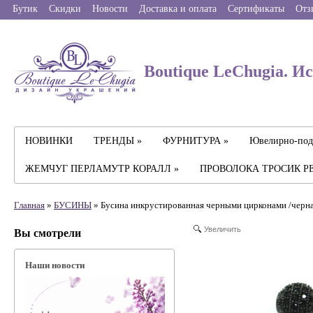
Бутик
Скидки
Новости
Доставка и оплата
Сертификаты
Отз
Boutique LeChugia. И
НОВИНКИ
ТРЕНДЫ »
ФУРНИТУРА »
Ювелирно-под
ЖЕМЧУГ ПЕРЛАМУТР КОРАЛЛ »
ПРОВОЛОКА ТРОСИК Р
Главная
»
БУСИНЫ
» Бусина инкрустированная черными цирконами /черная
Увеличить
Вы смотрели
Наши новости