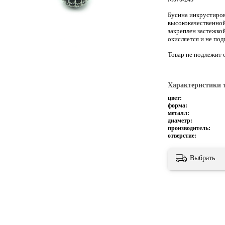
Бусина инкрустиров
высококачественно
закреплен за
стежко
окисляется и не по
Товар не подлежит 
Характеристики 
цвет:
форма:
металл:
диаметр:
производитель:
отверстие:
Выбрать