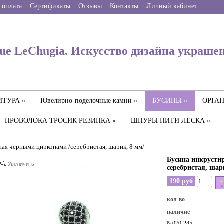
 оплата
Сертификаты
Отзывы
Контакты
Личный кабинет
ue LeChugia. Искусство дизайна украше
ТУРА »
Ювелирно-поделочные камни »
БУСИНЫ »
ОРГАН
ПРОВОЛОКА ТРОСИК РЕЗИНКА »
ШНУРЫ НИТИ ЛЕСКА »
ая черными цирконами /серебристая, шарик, 8 мм/
Бусина инкрусти
Увеличить
серебристая, шар
190 руб
кол-во
наличие
№070-245