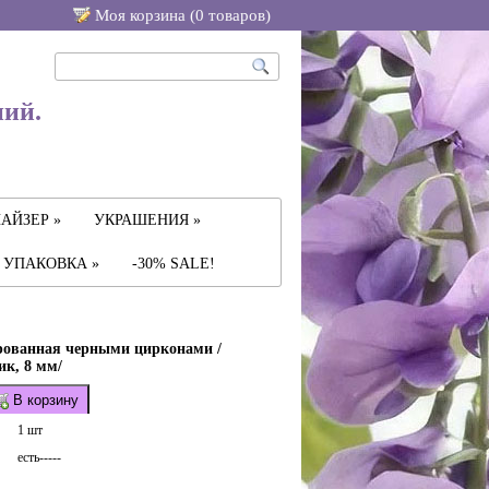
Моя корзина (
0
товаров
)
ний.
АЙЗЕР »
УКРАШЕНИЯ »
УПАКОВКА »
-30% SALE!
рованная черными цирконами /
ик, 8 мм/
В корзину
1 шт
есть-----