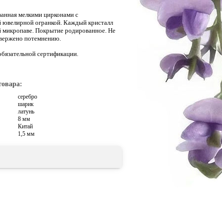
анная мелкими цирконами с
й ювелирной огранкой.
Каждый кри
ст
алл
й микропаве. Покрытие родированное.
Не
двержено потемнению.
обязательной сертификации.
товара:
серебро
шарик
латунь
8 мм
Китай
1,5 мм