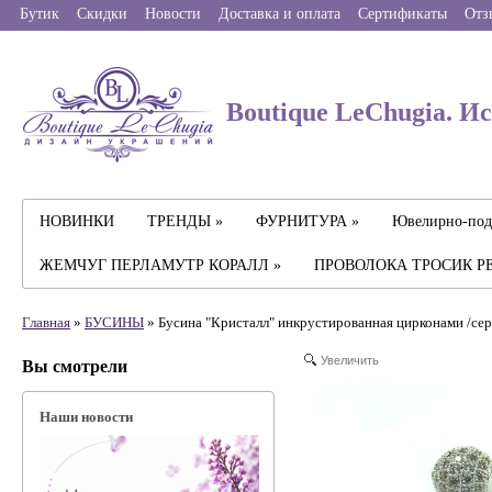
Бутик
Скидки
Новости
Доставка и оплата
Сертификаты
Отз
Boutique LeChugia. И
НОВИНКИ
ТРЕНДЫ »
ФУРНИТУРА »
Ювелирно-под
ЖЕМЧУГ ПЕРЛАМУТР КОРАЛЛ »
ПРОВОЛОКА ТРОСИК Р
Главная
»
БУСИНЫ
» Бусина "Кристалл" инкрустированная цирконами /сер
Увеличить
Вы смотрели
Наши новости