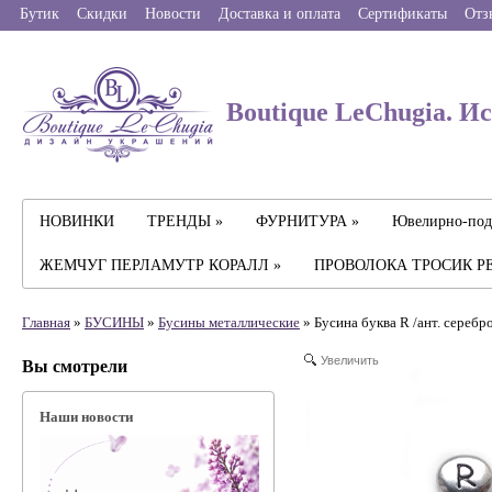
Бутик
Скидки
Новости
Доставка и оплата
Сертификаты
Отз
Boutique LeChugia. И
НОВИНКИ
ТРЕНДЫ »
ФУРНИТУРА »
Ювелирно-под
ЖЕМЧУГ ПЕРЛАМУТР КОРАЛЛ »
ПРОВОЛОКА ТРОСИК Р
Главная
»
БУСИНЫ
»
Бусины металлические
» Бусина буква R /ант. серебро
Увеличить
Вы смотрели
Наши новости