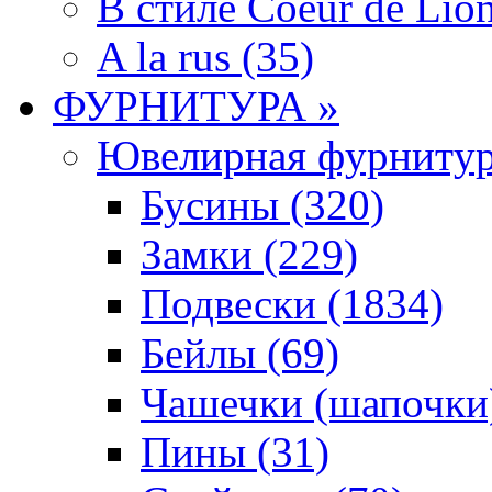
В стиле Coeur de Lion
A la rus (35)
ФУРНИТУРА »
Ювелирная фyрнитyр
Бусины (320)
Замки (229)
Подвески (1834)
Бейлы (69)
Чашечки (шапочки)
Пины (31)