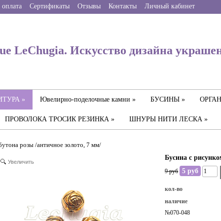
 оплата
Сертификаты
Отзывы
Контакты
Личный кабинет
ue LeChugia. Искусство дизайна украше
ТУРА »
Ювелирно-поделочные камни »
БУСИНЫ »
ОРГАН
ПРОВОЛОКА ТРОСИК РЕЗИНКА »
ШНУРЫ НИТИ ЛЕСКА »
бутона розы /античное золото, 7 мм/
Бусина с рисунко
Увеличить
5 руб
9 руб
кол-во
наличие
№070-048