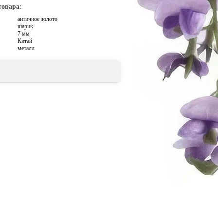
товара:
античное золото
шарик
7 мм
Китай
металл