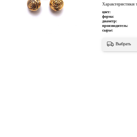
Характеристики 
цвет:
форма:
диаметр:
производитель:
сырье:
Выбрать