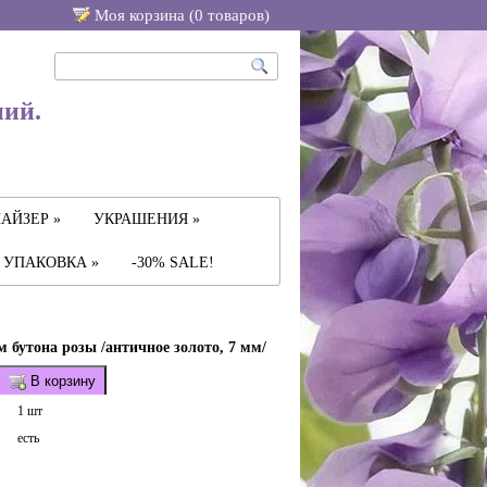
Моя корзина (
0
товаров
)
ний.
АЙЗЕР »
УКРАШЕНИЯ »
УПАКОВКА »
-30% SALE!
м бутона розы /античное золото, 7 мм/
В корзину
1 шт
есть