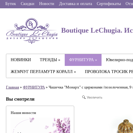
Бутик
Скидки
Новости
Доставка и оплата
Сертификаты
Отз
Boutique LeChugia. И
НОВИНКИ
ТРЕНДЫ »
ФУРНИТУРА »
Ювелирно-под
ЖЕМЧУГ ПЕРЛАМУТР КОРАЛЛ »
ПРОВОЛОКА ТРОСИК Р
Главная
»
ФУРНИТУРА
» Чашечка "Монарх" с цирконами /позолоченная, 9 
Увеличить
Вы смотрели
Наши новости