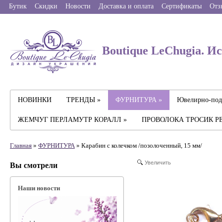
Бутик
Скидки
Новости
Доставка и оплата
Сертификаты
Отз
Boutique LeChugia. И
НОВИНКИ
ТРЕНДЫ »
ФУРНИТУРА »
Ювелирно-под
ЖЕМЧУГ ПЕРЛАМУТР КОРАЛЛ »
ПРОВОЛОКА ТРОСИК Р
Главная
»
ФУРНИТУРА
» Карабин с колечком /позолоченный, 15 мм/
Увеличить
Вы смотрели
Наши новости