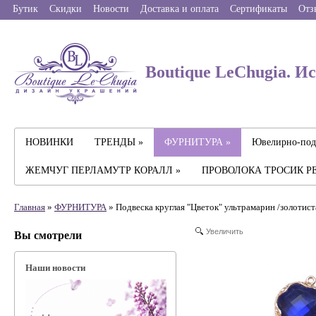
Бутик
Скидки
Новости
Доставка и оплата
Сертификаты
Отз
Boutique LeChugia. И
НОВИНКИ
ТРЕНДЫ »
ФУРНИТУРА »
Ювелирно-под
ЖЕМЧУГ ПЕРЛАМУТР КОРАЛЛ »
ПРОВОЛОКА ТРОСИК Р
Главная
»
ФУРНИТУРА
» Подвеска круглая "Цветок" ультрамарин /золотист
Увеличить
Вы смотрели
Наши новости