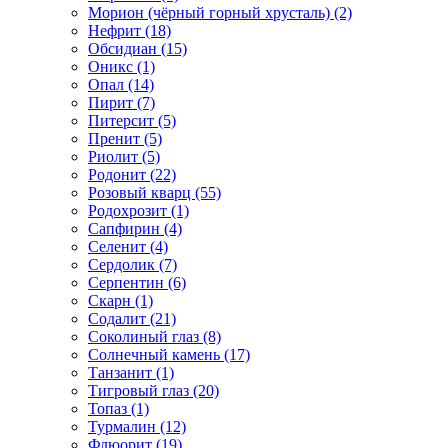
Морион (чёрный горный хрусталь) (2)
Нефрит (18)
Обсидиан (15)
Оникс (1)
Опал (14)
Пирит (7)
Питерсит (5)
Пренит (5)
Риолит (5)
Родонит (22)
Розовый кварц (55)
Родохрозит (1)
Сапфирин (4)
Селенит (4)
Сердолик (7)
Серпентин (6)
Скарн (1)
Содалит (21)
Соколиный глаз (8)
Солнечный камень (17)
Танзанит (1)
Тигровый глаз (20)
Топаз (1)
Турмалин (12)
Флюорит (19)