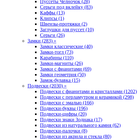
Пуссеты Челночок (28)
Серьги под вклейку (83)
Каффы (13)
Клипсы (1)
Швензы-протяжки (2)
Заглушки для пуссет (10)
Серьги (26)
Замки (283) »
Замки классические (40)
Замки-тогл (73)
Карабины (110)
Замки-магниты (26)
Замки с фианитами (69)
Замки геометрия (50)
Замок-булавка (15)
Подвески (2030) »
Подвески с фианитами и кристаллами (1202)
Подвески с перламутром и керамикой (298)
Подвески с эмалью (166)
Подвески-буквы (196)
Подвески-цифры (20)
Подвески знаки Зодиака (17)
Подвески из натурального камня (62)
Подвески-палочки (8)
Подвески из акрила и стекла (80)