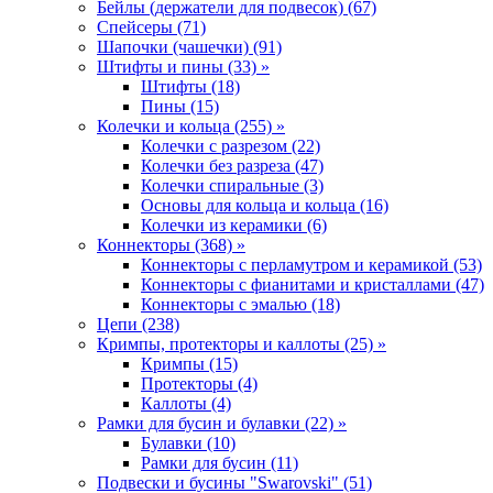
Бейлы (держатели для подвесок) (67)
Спейсеры (71)
Шапочки (чашечки) (91)
Штифты и пины (33) »
Штифты (18)
Пины (15)
Колечки и кольца (255) »
Колечки с разрезом (22)
Колечки без разреза (47)
Колечки спиральные (3)
Основы для кольца и кольца (16)
Колечки из керамики (6)
Коннекторы (368) »
Коннекторы с перламутром и керамикой (53)
Коннекторы с фианитами и кристаллами (47)
Коннекторы с эмалью (18)
Цепи (238)
Кримпы, протекторы и каллоты (25) »
Кримпы (15)
Протекторы (4)
Каллоты (4)
Рамки для бусин и булавки (22) »
Булавки (10)
Рамки для бусин (11)
Подвески и бусины "Swarovski" (51)