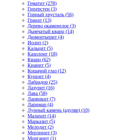
Гематит (278)
Гиперстен (3)
Горный хрусталь (56)
Гранат (13)
Дерево окаменелое (3)
Дымчатый кварц (14)
Дюмортьерит (4)
Иолит (2)
Кальцит (5)
Кахолонг (18)
Кварц (62)
Кианит (5)
Кошачий глаз (12)
Кунцит (4)
Лабрадор (25)
Лазурит (16)
Лава (58)
Ларвикит (7)
Ларимар (4)
Лунный камень (адуляр) (10)
Малахит (14)
Марказит (5)
Мелодит (2)
Мерлинит (3)
Морганит (1)