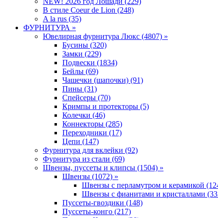
NEW! 2026 год Лошади (229)
В стиле Coeur de Lion (248)
A la rus (35)
ФУРНИТУРА »
Ювелирная фyрнитyра Люкс (4807) »
Бусины (320)
Замки (229)
Подвески (1834)
Бейлы (69)
Чашечки (шапочки) (91)
Пины (31)
Спейсеры (70)
Кримпы и протекторы (5)
Колечки (46)
Коннекторы (285)
Переходники (17)
Цепи (147)
Фурнитура для вклейки (92)
Фурнитура из стали (69)
Швензы, пуссеты и клипсы (1504) »
Швензы (1072) »
Швензы с перламутром и керамикой (12
Швензы с фианитами и кристаллами (33
Пуссеты-гвоздики (148)
Пуссеты-конго (217)