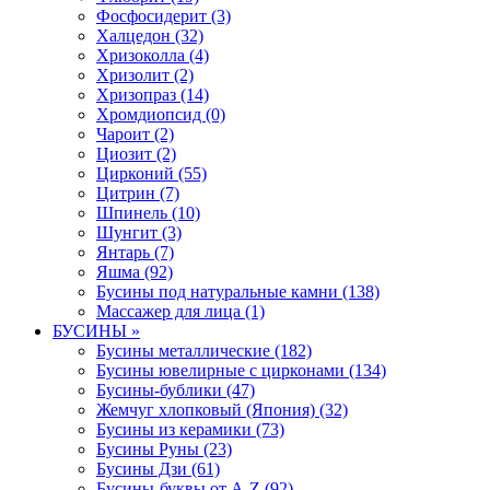
Фосфосидерит (3)
Халцедон (32)
Хризоколла (4)
Хризолит (2)
Хризопраз (14)
Хромдиопсид (0)
Чароит (2)
Циозит (2)
Цирконий (55)
Цитрин (7)
Шпинель (10)
Шунгит (3)
Янтарь (7)
Яшма (92)
Бусины под натуральные камни (138)
Массажер для лица (1)
БУСИНЫ »
Бусины металлические (182)
Бусины ювелирные с цирконами (134)
Бусины-бублики (47)
Жемчуг хлопковый (Япония) (32)
Бусины из керамики (73)
Бусины Руны (23)
Бусины Дзи (61)
Бусины-буквы от A-Z (92)