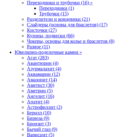
Переходники и трубочки (16) »
Переходники (1)
Трубочки (15)
Разделители и концевики (21)
Слайдеры (основы для браслетов) (17)
Кисточки (27)
Кулоны, подвески (66)
Чокеры, основы для колье и браслетов (8)
Разное (11)
Ювелирно-поделочные камни »
Агат (283)
Авантюрин (4)
Азурмалахит (4)
Аквамарин (12)
Амазонит (14)
Аметист (30)
Аметрин (5)
Ангелит (16)
Апатит (4)
Астрофиллит (2)
Берилл (10)
Бирюза (9)
Бронзит (3)
Бычий глаз (9)
Варисцит (5)