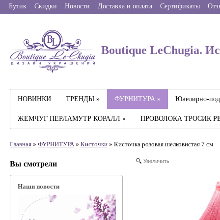
Бутик
Скидки
Новости
Доставка и оплата
Сертификаты
Отз
Boutique LeChugia. И
НОВИНКИ
ТРЕНДЫ »
ФУРНИТУРА »
Ювелирно-под
ЖЕМЧУГ ПЕРЛАМУТР КОРАЛЛ »
ПРОВОЛОКА ТРОСИК Р
Главная
»
ФУРНИТУРА
»
Кисточки
» Кисточка розовая шелковистая 7 см
Увеличить
Вы смотрели
Наши новости