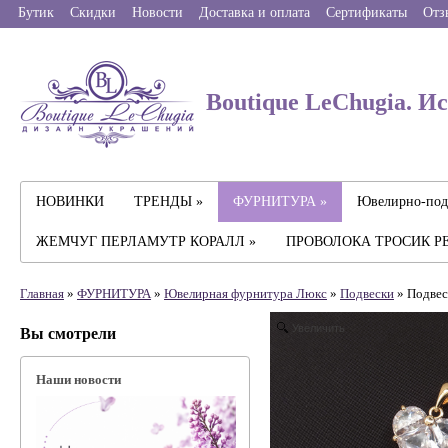
Бутик
Скидки
Новости
Доставка и оплата
Сертификаты
Отз
Boutique LeChugia. И
НОВИНКИ
ТРЕНДЫ »
ФУРНИТУРА »
Ювелирно-под
ЖЕМЧУГ ПЕРЛАМУТР КОРАЛЛ »
ПРОВОЛОКА ТРОСИК Р
Главная
»
ФУРНИТУРА
»
Ювелирная фyрнитyра Люкс
»
Подвески
» Подвес
Увеличить
Вы смотрели
Наши новости