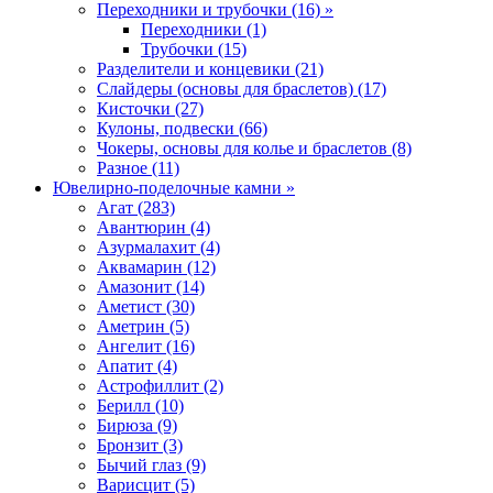
Переходники и трубочки (16) »
Переходники (1)
Трубочки (15)
Разделители и концевики (21)
Слайдеры (основы для браслетов) (17)
Кисточки (27)
Кулоны, подвески (66)
Чокеры, основы для колье и браслетов (8)
Разное (11)
Ювелирно-поделочные камни »
Агат (283)
Авантюрин (4)
Азурмалахит (4)
Аквамарин (12)
Амазонит (14)
Аметист (30)
Аметрин (5)
Ангелит (16)
Апатит (4)
Астрофиллит (2)
Берилл (10)
Бирюза (9)
Бронзит (3)
Бычий глаз (9)
Варисцит (5)