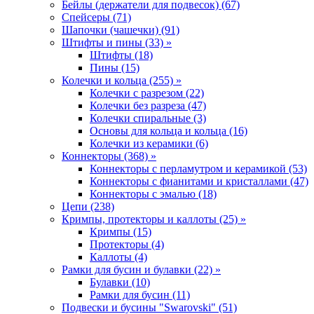
Бейлы (держатели для подвесок) (67)
Спейсеры (71)
Шапочки (чашечки) (91)
Штифты и пины (33) »
Штифты (18)
Пины (15)
Колечки и кольца (255) »
Колечки с разрезом (22)
Колечки без разреза (47)
Колечки спиральные (3)
Основы для кольца и кольца (16)
Колечки из керамики (6)
Коннекторы (368) »
Коннекторы с перламутром и керамикой (53)
Коннекторы с фианитами и кристаллами (47)
Коннекторы с эмалью (18)
Цепи (238)
Кримпы, протекторы и каллоты (25) »
Кримпы (15)
Протекторы (4)
Каллоты (4)
Рамки для бусин и булавки (22) »
Булавки (10)
Рамки для бусин (11)
Подвески и бусины "Swarovski" (51)