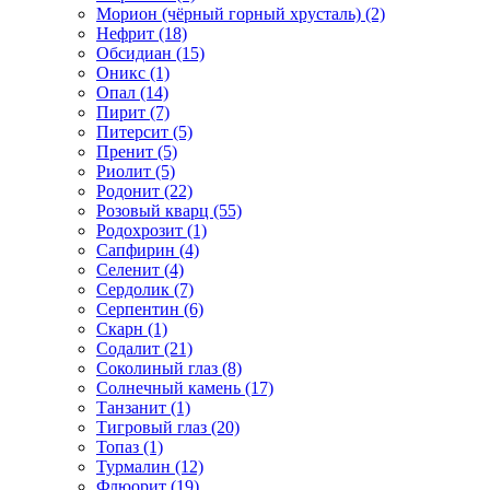
Морион (чёрный горный хрусталь) (2)
Нефрит (18)
Обсидиан (15)
Оникс (1)
Опал (14)
Пирит (7)
Питерсит (5)
Пренит (5)
Риолит (5)
Родонит (22)
Розовый кварц (55)
Родохрозит (1)
Сапфирин (4)
Селенит (4)
Сердолик (7)
Серпентин (6)
Скарн (1)
Содалит (21)
Соколиный глаз (8)
Солнечный камень (17)
Танзанит (1)
Тигровый глаз (20)
Топаз (1)
Турмалин (12)
Флюорит (19)