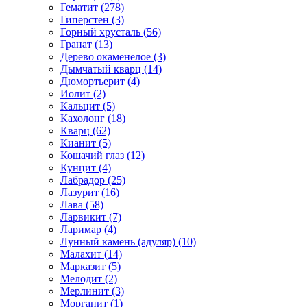
Гематит (278)
Гиперстен (3)
Горный хрусталь (56)
Гранат (13)
Дерево окаменелое (3)
Дымчатый кварц (14)
Дюмортьерит (4)
Иолит (2)
Кальцит (5)
Кахолонг (18)
Кварц (62)
Кианит (5)
Кошачий глаз (12)
Кунцит (4)
Лабрадор (25)
Лазурит (16)
Лава (58)
Ларвикит (7)
Ларимар (4)
Лунный камень (адуляр) (10)
Малахит (14)
Марказит (5)
Мелодит (2)
Мерлинит (3)
Морганит (1)