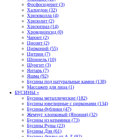
Фосфосидерит (3)
Халцедон (32)
Хризоколла (4)
Хризолит (2)
Хризопраз (14)
Хромдиопсид (0)
Чароит (2)
Циозит (2)
Цирконий (55)
Цитрин (7)
Шпинель (10)
Шунгит (3)
Янтарь (7)
Яшма (92)
Бусины под натуральные камни (138)
Массажер для лица (1)
БУСИНЫ »
Бусины металлические (182)
Бусины ювелирные с цирконами (134)
Бусины-бублики (47)
Жемчуг хлопковый (Япония) (32)
Бусины из керамики (73)
Бусины Руны (23)
Бусины Дзи (61)
Бусины-буквы от A-Z (92)