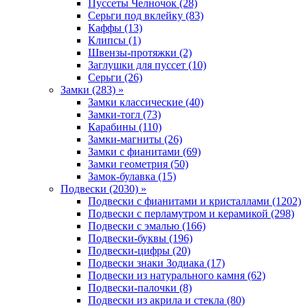
Пуссеты Челночок (28)
Серьги под вклейку (83)
Каффы (13)
Клипсы (1)
Швензы-протяжки (2)
Заглушки для пуссет (10)
Серьги (26)
Замки (283) »
Замки классические (40)
Замки-тогл (73)
Карабины (110)
Замки-магниты (26)
Замки с фианитами (69)
Замки геометрия (50)
Замок-булавка (15)
Подвески (2030) »
Подвески с фианитами и кристаллами (1202)
Подвески с перламутром и керамикой (298)
Подвески с эмалью (166)
Подвески-буквы (196)
Подвески-цифры (20)
Подвески знаки Зодиака (17)
Подвески из натурального камня (62)
Подвески-палочки (8)
Подвески из акрила и стекла (80)