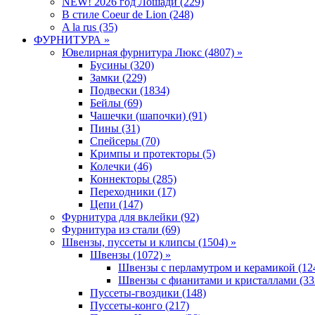
NEW! 2026 год Лошади (229)
В стиле Coeur de Lion (248)
A la rus (35)
ФУРНИТУРА »
Ювелирная фyрнитyра Люкс (4807) »
Бусины (320)
Замки (229)
Подвески (1834)
Бейлы (69)
Чашечки (шапочки) (91)
Пины (31)
Спейсеры (70)
Кримпы и протекторы (5)
Колечки (46)
Коннекторы (285)
Переходники (17)
Цепи (147)
Фурнитура для вклейки (92)
Фурнитура из стали (69)
Швензы, пуссеты и клипсы (1504) »
Швензы (1072) »
Швензы с перламутром и керамикой (12
Швензы с фианитами и кристаллами (33
Пуссеты-гвоздики (148)
Пуссеты-конго (217)