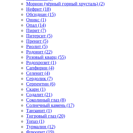
Морион (чёрный горный хрусталь) (2)
Нефрит (18)
Обсидиан (15)
Оникс (1)
Опал (14)
Пирит (7)
Питерсит (5)
Пренит (5)
Риолит (5)
Родонит (22)
Розовый кварц (55)
Родохрозит (1)
Сапфирин (4)
Селенит (4)
Сердолик (7)
Серпентин (6)
Скарн (1)
Содалит (21)
Соколиный глаз (8)
Солнечный камень (17)
Танзанит (1)
Тигровый глаз (20)
Топаз (1)
Турмалин (12)
Флюорит (19)