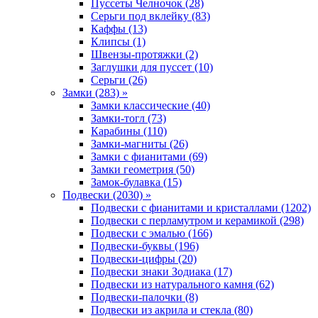
Пуссеты Челночок (28)
Серьги под вклейку (83)
Каффы (13)
Клипсы (1)
Швензы-протяжки (2)
Заглушки для пуссет (10)
Серьги (26)
Замки (283) »
Замки классические (40)
Замки-тогл (73)
Карабины (110)
Замки-магниты (26)
Замки с фианитами (69)
Замки геометрия (50)
Замок-булавка (15)
Подвески (2030) »
Подвески с фианитами и кристаллами (1202)
Подвески с перламутром и керамикой (298)
Подвески с эмалью (166)
Подвески-буквы (196)
Подвески-цифры (20)
Подвески знаки Зодиака (17)
Подвески из натурального камня (62)
Подвески-палочки (8)
Подвески из акрила и стекла (80)