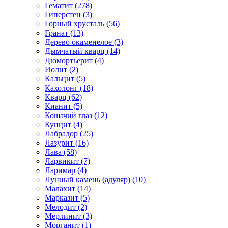
Гематит (278)
Гиперстен (3)
Горный хрусталь (56)
Гранат (13)
Дерево окаменелое (3)
Дымчатый кварц (14)
Дюмортьерит (4)
Иолит (2)
Кальцит (5)
Кахолонг (18)
Кварц (62)
Кианит (5)
Кошачий глаз (12)
Кунцит (4)
Лабрадор (25)
Лазурит (16)
Лава (58)
Ларвикит (7)
Ларимар (4)
Лунный камень (адуляр) (10)
Малахит (14)
Марказит (5)
Мелодит (2)
Мерлинит (3)
Морганит (1)