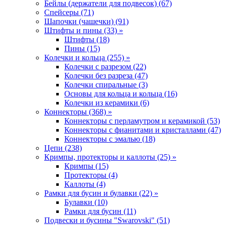
Бейлы (держатели для подвесок) (67)
Спейсеры (71)
Шапочки (чашечки) (91)
Штифты и пины (33) »
Штифты (18)
Пины (15)
Колечки и кольца (255) »
Колечки с разрезом (22)
Колечки без разреза (47)
Колечки спиральные (3)
Основы для кольца и кольца (16)
Колечки из керамики (6)
Коннекторы (368) »
Коннекторы с перламутром и керамикой (53)
Коннекторы с фианитами и кристаллами (47)
Коннекторы с эмалью (18)
Цепи (238)
Кримпы, протекторы и каллоты (25) »
Кримпы (15)
Протекторы (4)
Каллоты (4)
Рамки для бусин и булавки (22) »
Булавки (10)
Рамки для бусин (11)
Подвески и бусины "Swarovski" (51)