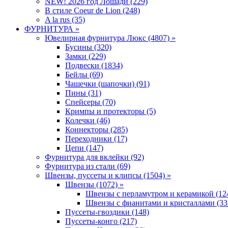
NEW! 2026 год Лошади (229)
В стиле Coeur de Lion (248)
A la rus (35)
ФУРНИТУРА »
Ювелирная фyрнитyра Люкс (4807) »
Бусины (320)
Замки (229)
Подвески (1834)
Бейлы (69)
Чашечки (шапочки) (91)
Пины (31)
Спейсеры (70)
Кримпы и протекторы (5)
Колечки (46)
Коннекторы (285)
Переходники (17)
Цепи (147)
Фурнитура для вклейки (92)
Фурнитура из стали (69)
Швензы, пуссеты и клипсы (1504) »
Швензы (1072) »
Швензы с перламутром и керамикой (12
Швензы с фианитами и кристаллами (33
Пуссеты-гвоздики (148)
Пуссеты-конго (217)