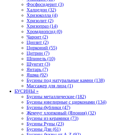
Фосфосидерит (3)
Халцедон (32)
Хризоколла (4)
Хризолит (2)
Хризопраз (14)
Хромдиопсид (0)
Чароит (2)
Циозит (2)
Цирконий (55)
Цитрин (7)
Шпинель (10)
Шунгит (3)
Янтарь (7)
Яшма (92)
Бусины под натуральные камни (138)
Массажер для лица (1)
БУСИНЫ »
Бусины металлические (182)
Бусины ювелирные с цирконами (134)
Бусины-бублики (47)
Жемчуг хлопковый (Япония) (32)
Бусины из керамики (73)
Бусины Руны (23)
Бусины Дзи (61)
Бусины-буквы от A-Z (92)