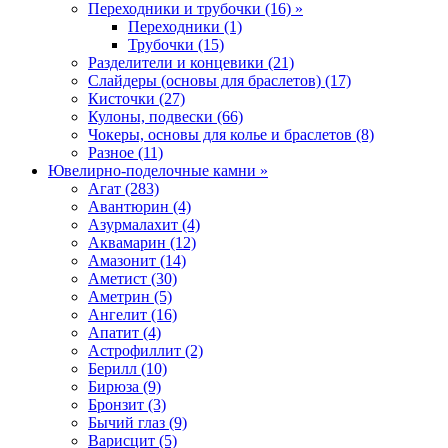
Переходники и трубочки (16) »
Переходники (1)
Трубочки (15)
Разделители и концевики (21)
Слайдеры (основы для браслетов) (17)
Кисточки (27)
Кулоны, подвески (66)
Чокеры, основы для колье и браслетов (8)
Разное (11)
Ювелирно-поделочные камни »
Агат (283)
Авантюрин (4)
Азурмалахит (4)
Аквамарин (12)
Амазонит (14)
Аметист (30)
Аметрин (5)
Ангелит (16)
Апатит (4)
Астрофиллит (2)
Берилл (10)
Бирюза (9)
Бронзит (3)
Бычий глаз (9)
Варисцит (5)