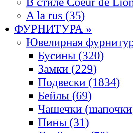
В стиле Coeur de Lion
A la rus (35)
ФУРНИТУРА »
Ювелирная фyрнитyр
Бусины (320)
Замки (229)
Подвески (1834)
Бейлы (69)
Чашечки (шапочки)
Пины (31)