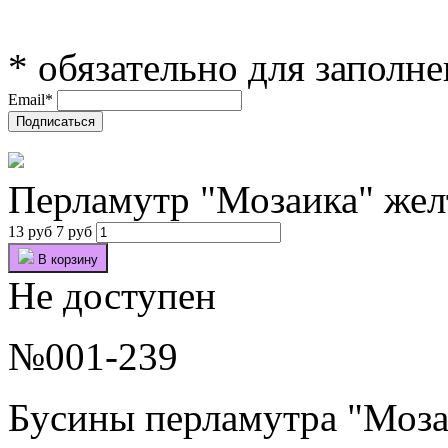
*
обязательно для заполн
Email
*
Перламутр "Мозаика" жел
13 руб
7 руб
В корзину
Не доступен
№001-239
Бy
сины
перламутра "Моз