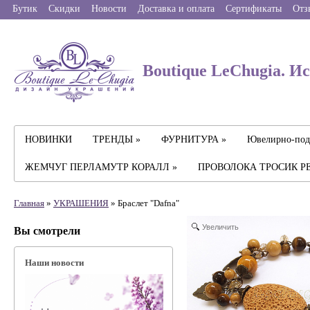
Бутик
Скидки
Новости
Доставка и оплата
Сертификаты
Отз
Boutique LeChugia. И
НОВИНКИ
ТРЕНДЫ »
ФУРНИТУРА »
Ювелирно-под
ЖЕМЧУГ ПЕРЛАМУТР КОРАЛЛ »
ПРОВОЛОКА ТРОСИК Р
Главная
»
УКРАШЕНИЯ
» Браслет "Dafna"
Увеличить
Вы смотрели
Наши новости