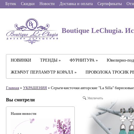
Бутик
Скидки
Новости
Доставка и оплата
Сертификаты
Отз
Boutique LeChugia. И
НОВИНКИ
ТРЕНДЫ »
ФУРНИТУРА »
Ювелирно-под
ЖЕМЧУГ ПЕРЛАМУТР КОРАЛЛ »
ПРОВОЛОКА ТРОСИК Р
Главная
»
УКРАШЕНИЯ
» Серьги-кисточки авторские "La Silla" бирюзовые
Увеличить
Вы смотрели
Наши новости