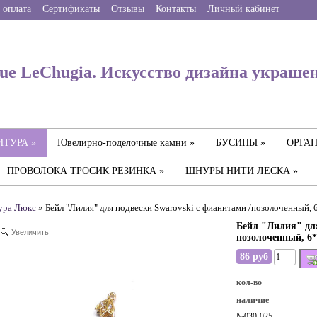
 оплата
Сертификаты
Отзывы
Контакты
Личный кабинет
ue LeChugia. Искусство дизайна украше
ТУРА »
Ювелирно-поделочные камни »
БУСИНЫ »
ОРГАН
ПРОВОЛОКА ТРОСИК РЕЗИНКА »
ШНУРЫ НИТИ ЛЕСКА »
yра Люкс
» Бейл "Лилия" для подвески Swarovski с фианитами /позолоченный, 
Бейл "Лилия" для
Увеличить
позолоченный, 6*
86 руб
кол-во
наличие
№030-025