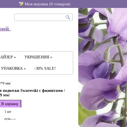
Моя корзина (
0
товаров
)
ний.
АЙЗЕР »
УКРАШЕНИЯ »
УПАКОВКА »
-30% SALE!
6*9 мм/
 подвески Swarovski с фианитами /
9 мм/
В корзину
1 шт
есть-----