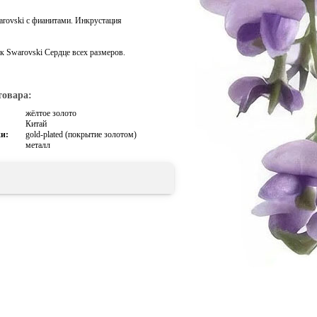
arovski с фианитами. Инкрустация
к Swarovski Сердце всех размеров.
товара:
жёлтое золото
Китай
и:
gold-plated (покрытие золотом)
металл