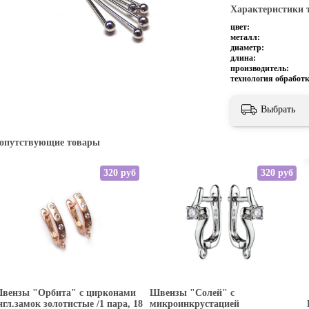
Характеристики 
цвет:
металл:
диаметр:
длина:
производитель:
технология обработк
Выбрать
опутствующие товары
320 руб
320 руб
вензы "Орбита" с цирконами
Швензы "Солей" с
нгл.замок золотистые /1 пара, 18
микроинкрустацией