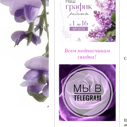
Всем подписчикам
скидки!
С
Ш
а