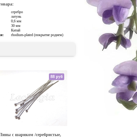
товара:
серебро
латунь
0,6 мм
30 мм
Китай
и:
rhodium-plated (покрытие родием)
88 руб
Пины с шариком /серебристые,