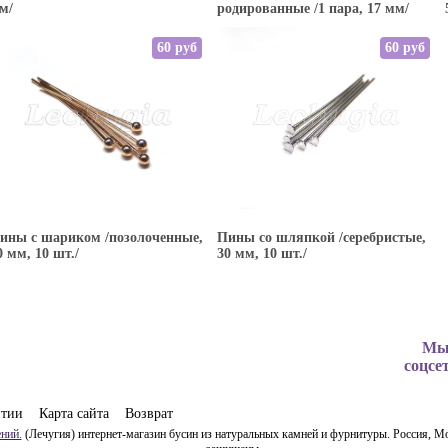
м/
родированные /1 пара, 17 мм/
60 руб
60 руб
ины с шариком /позолоченные,
Пины со шляпкой /серебристые,
0 мм, 10 шт./
30 мм, 10 шт./
Мы
соцсе
нтии
Карта сайта
Возврат
ний.
(Лечугия) интернет-магазин бусин из натуральных камней и фурнитуры. Россия, Мо