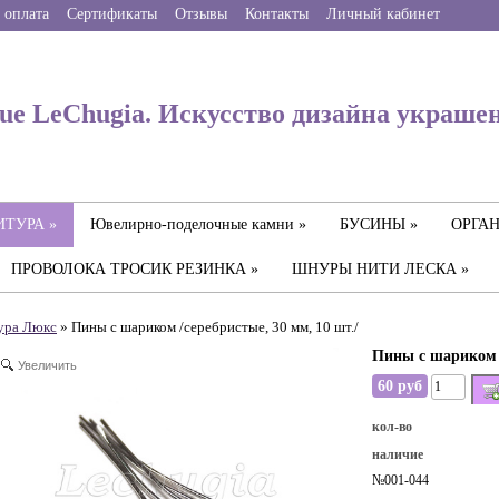
 оплата
Сертификаты
Отзывы
Контакты
Личный кабинет
ue LeChugia. Искусство дизайна украше
ТУРА »
Ювелирно-поделочные камни »
БУСИНЫ »
ОРГАН
ПРОВОЛОКА ТРОСИК РЕЗИНКА »
ШНУРЫ НИТИ ЛЕСКА »
yра Люкс
» Пины с шариком /серебристые, 30 мм, 10 шт./
Пины с шариком /
Увеличить
60 руб
кол-во
наличие
№001-044