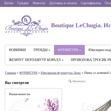
Бутик
Скидки
Новости
Доставка и оплата
Сертификаты
Отз
Boutique LeChugia. И
НОВИНКИ
ТРЕНДЫ »
ФУРНИТУРА »
Ювелирно-под
ЖЕМЧУГ ПЕРЛАМУТР КОРАЛЛ »
ПРОВОЛОКА ТРОСИК Р
Главная
»
ФУРНИТУРА
»
Ювелирная фyрнитyра Люкс
» Пины со шляпкой /с
Увеличить
Вы смотрели
Наши новости