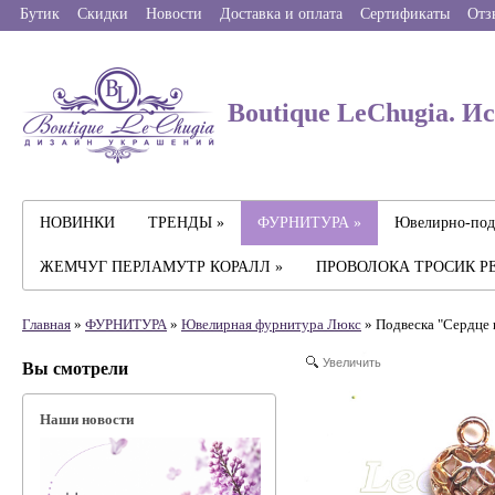
Бутик
Скидки
Новости
Доставка и оплата
Сертификаты
Отз
Boutique LeChugia. И
НОВИНКИ
ТРЕНДЫ »
ФУРНИТУРА »
Ювелирно-под
ЖЕМЧУГ ПЕРЛАМУТР КОРАЛЛ »
ПРОВОЛОКА ТРОСИК Р
Главная
»
ФУРНИТУРА
»
Ювелирная фyрнитyра Люкс
» Подвеска "Сердце 
Увеличить
Вы смотрели
Наши новости