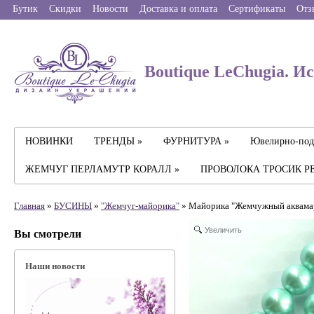
Бутик
Скидки
Новости
Доставка и оплата
Сертификаты
Отз
Boutique LeChugia. И
НОВИНКИ
ТРЕНДЫ »
ФУРНИТУРА »
Ювелирно-под
ЖЕМЧУГ ПЕРЛАМУТР КОРАЛЛ »
ПРОВОЛОКА ТРОСИК Р
Главная
»
БУСИНЫ
»
"Жемчуг-майорика"
» Майорика "Жемчужный аквамар
Увеличить
Вы смотрели
Наши новости