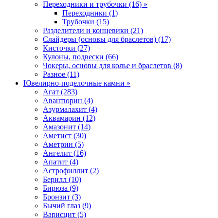
Переходники и трубочки (16) »
Переходники (1)
Трубочки (15)
Разделители и концевики (21)
Слайдеры (основы для браслетов) (17)
Кисточки (27)
Кулоны, подвески (66)
Чокеры, основы для колье и браслетов (8)
Разное (11)
Ювелирно-поделочные камни »
Агат (283)
Авантюрин (4)
Азурмалахит (4)
Аквамарин (12)
Амазонит (14)
Аметист (30)
Аметрин (5)
Ангелит (16)
Апатит (4)
Астрофиллит (2)
Берилл (10)
Бирюза (9)
Бронзит (3)
Бычий глаз (9)
Варисцит (5)