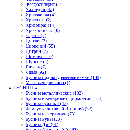
Фосфосидерит (3)
Халцедон (32)
Хризоколла (4)
Хризолит (2)
Хризопраз (14)
Хромдиопсид (0)
Чароит (2)
Циозит (2)
Цирконий (55)
Цитрин (7)
Шпинель (10)
Шунгит (3)
Янтарь (7)
Яшма (92)
Бусины под натуральные камни (138)
Массажер для лица (1)
БУСИНЫ »
Бусины металлические (182)
Бусины ювелирные с цирконами (134)
Бусины-бублики (47)
Жемчуг хлопковый (Япония) (32)
Бусины из керамики (73)
Бусины Руны (23)
Бусины Дзи (61)
Бусины-буквы от A-Z (92)