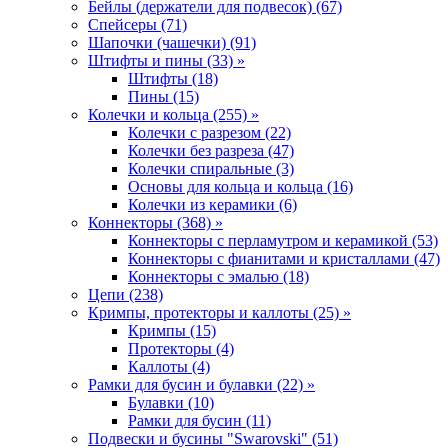
Бейлы (держатели для подвесок) (67)
Спейсеры (71)
Шапочки (чашечки) (91)
Штифты и пины (33) »
Штифты (18)
Пины (15)
Колечки и кольца (255) »
Колечки с разрезом (22)
Колечки без разреза (47)
Колечки спиральные (3)
Основы для кольца и кольца (16)
Колечки из керамики (6)
Коннекторы (368) »
Коннекторы с перламутром и керамикой (53)
Коннекторы с фианитами и кристаллами (47)
Коннекторы с эмалью (18)
Цепи (238)
Кримпы, протекторы и каллоты (25) »
Кримпы (15)
Протекторы (4)
Каллоты (4)
Рамки для бусин и булавки (22) »
Булавки (10)
Рамки для бусин (11)
Подвески и бусины "Swarovski" (51)