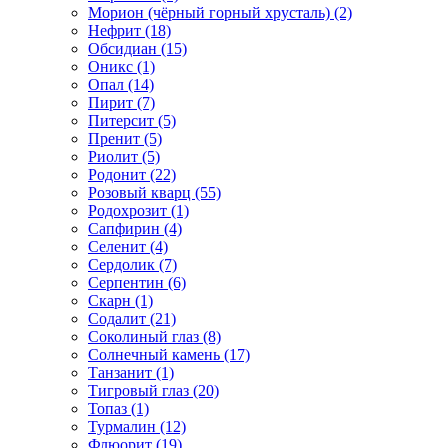
Морион (чёрный горный хрусталь) (2)
Нефрит (18)
Обсидиан (15)
Оникс (1)
Опал (14)
Пирит (7)
Питерсит (5)
Пренит (5)
Риолит (5)
Родонит (22)
Розовый кварц (55)
Родохрозит (1)
Сапфирин (4)
Селенит (4)
Сердолик (7)
Серпентин (6)
Скарн (1)
Содалит (21)
Соколиный глаз (8)
Солнечный камень (17)
Танзанит (1)
Тигровый глаз (20)
Топаз (1)
Турмалин (12)
Флюорит (19)