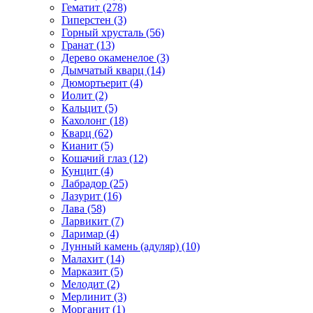
Гематит (278)
Гиперстен (3)
Горный хрусталь (56)
Гранат (13)
Дерево окаменелое (3)
Дымчатый кварц (14)
Дюмортьерит (4)
Иолит (2)
Кальцит (5)
Кахолонг (18)
Кварц (62)
Кианит (5)
Кошачий глаз (12)
Кунцит (4)
Лабрадор (25)
Лазурит (16)
Лава (58)
Ларвикит (7)
Ларимар (4)
Лунный камень (адуляр) (10)
Малахит (14)
Марказит (5)
Мелодит (2)
Мерлинит (3)
Морганит (1)