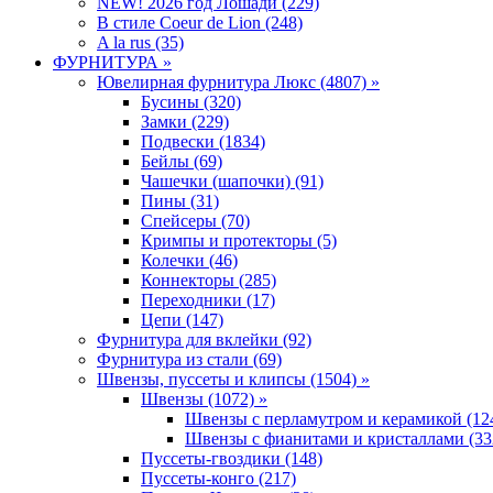
NEW! 2026 год Лошади (229)
В стиле Coeur de Lion (248)
A la rus (35)
ФУРНИТУРА »
Ювелирная фyрнитyра Люкс (4807) »
Бусины (320)
Замки (229)
Подвески (1834)
Бейлы (69)
Чашечки (шапочки) (91)
Пины (31)
Спейсеры (70)
Кримпы и протекторы (5)
Колечки (46)
Коннекторы (285)
Переходники (17)
Цепи (147)
Фурнитура для вклейки (92)
Фурнитура из стали (69)
Швензы, пуссеты и клипсы (1504) »
Швензы (1072) »
Швензы с перламутром и керамикой (12
Швензы с фианитами и кристаллами (33
Пуссеты-гвоздики (148)
Пуссеты-конго (217)