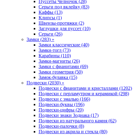
Пуссеты Челночок (28)
Серьги под вклейку (83)
Каффы (13)
Клипсы (1)
Швензы-протяжки (2)
Заглушки для пуссет (10)
Серьги (26)
Замки (283) »
Замки классические (40)
Замки-тогл (73)
Карабины (110)
Замки-магниты (26)
Замки с фианитами (69)
Замки геометрия (50)
Замок-булавка (15)
Подвески (2030) »
Подвески с фианитами и кристаллами (1202)
Подвески с перламутром и керамикой (298)
Подвески с эмалью (166)
Подвески-буквы (196)
Подвески-цифры (20)
Подвески знаки Зодиака (17)
Подвески из натурального камня (62)
Подвески-палочки (8)
Подвески из акрила и стекла (80)